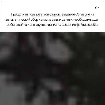
МЕНЮ
Продолжая пользоваться сайтом, вы даёте
Согласие
на
ЗАКРЫТЬ
автоматический сбор и анализ ваших данных, необходимых для
работы сайта и его улучшения, использование файлов cookie.
Главная
Пресс-центр