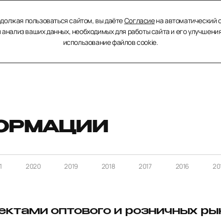
3D
ты
Презентация
Инвесторам
Раскрытие инф
должая пользоваться сайтом, вы даёте
Согласие
на автоматический 
тур
и анализ ваших данных, необходимых для работы сайта и его улучшения
использование файлов cookie.
ии
ОРМАЦИИ
1
2020
2019
2018
2017
2016
20
ектами оптового и розничных ры