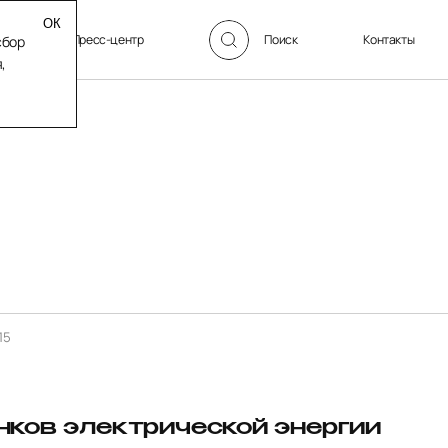
ормации
Пресс-центр
Поиск
Контакты
сбор
,
15
нков электрической энергии