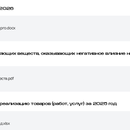
 2026
рго.docx
яющих веществ, оказывающих негативное влияние н
еств.pdf
реализацию товаров (работ, услуг) за 2025 год
д.xlsx