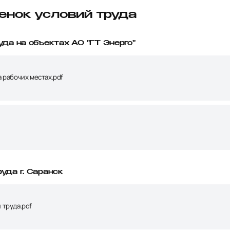
ценок условий труда
уда на объектах АО "ГТ Энерго"
 рабочих местах.pdf
уда г. Саранск
 труда.pdf