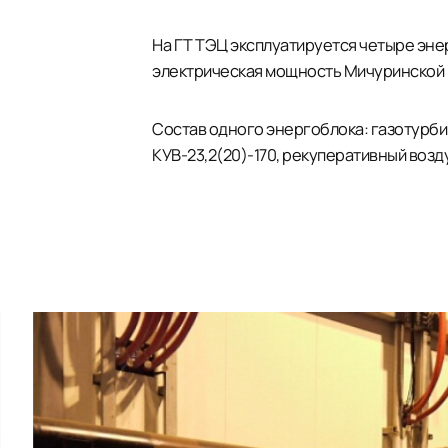
На ГТ ТЭЦ эксплуатируется четыре эне
электрическая мощность Мичуринской ГТ
Состав одного энергоблока: газотурби
КУВ-23,2(20)-170, рекуперативный воз