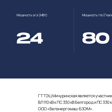
Мощность э/.э (МВт)
Мощность т/э (Гкал
24
80
ГТ ТЭЦ Мичуринская является участни
ВЛ 110 кВ к ПС 330 кВ Белгород и ПС 3
ООО «Белэнергомаш-БЗЭМ».