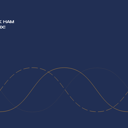
К НАМ
Х!