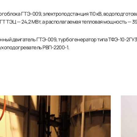
ргоблока ГТЭ-009, электроподстанция 110 кВ, водоподготов
 ТЭЦ — 24,2 МВт, а располагаемая тепловая мощность — 39 
нный двигатель ГТЭ-009, турбогенератор типа ТФЭ-10-2ГУ3,
духоподогреватель РВП-2200-1.