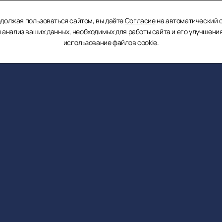
3D
ты
Презентация
Инвесторам
Раскрытие инф
должая пользоваться сайтом, вы даёте
Согласие
на автоматический 
тур
и анализ ваших данных, необходимых для работы сайта и его улучшения
использование файлов cookie.