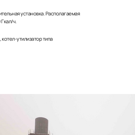
ительная установка. Располагаемая
Гкал/ч.
 котел-утилизатор типа