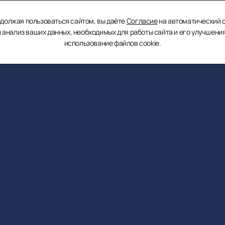
3D
ты
Презентация
Инвесторам
Раскрытие инф
должая пользоваться сайтом, вы даёте
Согласие
на автоматический 
тур
и анализ ваших данных, необходимых для работы сайта и его улучшения
использование файлов cookie.